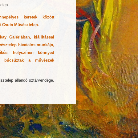
elep.
nepélyes keretek között
i Csuta Művésztelep.
ay Galériában, kiállítással
vésztelep hivatalos munkája,
kési helyszínen könnyed
val búcsúztak a művészek
ztelep állandó sztárvendége,
olasz operetteket, amerikai
lan Erkel - Bánk Bán - Hazám
melyet mint Janurában a KÉSZ
nség állva, taposlva ünnepelt.
képeket ma estétől láthatjátok