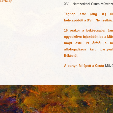
észtelep
XVII. Nemzetközi Csuta Mûvészt
Tegnap este (aug. 8.) ün
befejeződött a XVII. Nemzetköz
16 órakor a békéscsabai Jank
egybekötve fejeződött be a Mű
majd este 19 órától a bé
állófogadásos kerti party
Békéstől.
A partyn fellépett a Csuta
Művés
Tarján Pál operaénekes, aki 
musicaleket és az elmaradhatat
Hazám! című dalat adta elő, a
Bálon is - az előadás végén közö
Az záró partyn készült videót és 
a Mátrixon!