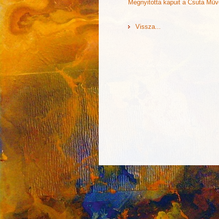
Megnyitotta kapuit a Csuta Műv
Vissza...