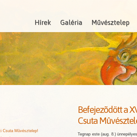
Hírek
Galéria
Művésztelep
Befejezõdött a X
Csuta Mûvésztel
zi Csuta Mûvésztelep!
Tegnap este (aug. 8.) ünnepélyes