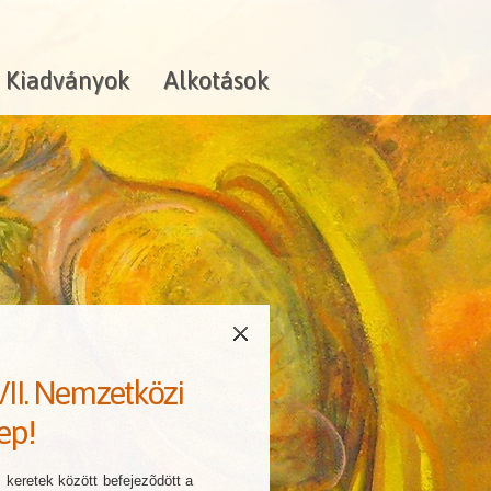
Kiadványok
Alkotások
VII. Nemzetközi
ep!
 keretek között befejezõdött a