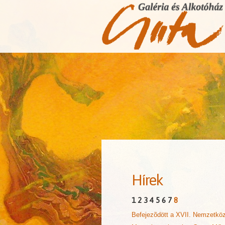
Hírek
1
2
3
4
5
6
7
8
Befejezõdött a XVII. Nemzetkö