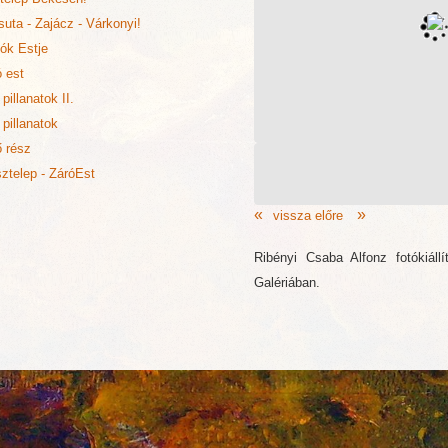
suta - Zajácz - Várkonyi!
ók Estje
 est
pillanatok II.
pillanatok
ő rész
ztelep - ZáróEst
vissza
előre
Ribényi Csaba Alfonz fotókiáll
Galériában.