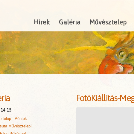
Hírek
Galéria
Művésztelep
ria
FotóKiállítás-Me
14
15
ztelep - Péntek
suta Művésztelep!
telep Békésen!