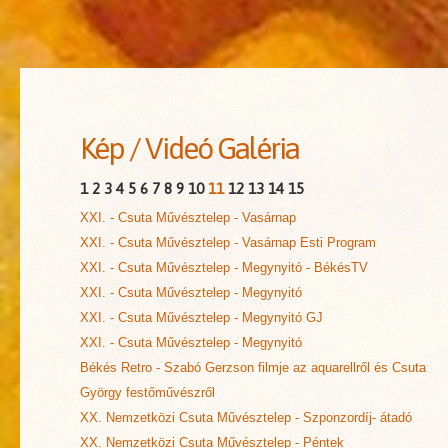
Kép
/
Videó
Galéria
1
2
3
4
5
6
7
8
9
10
11
12
13
14
15
XXI. - Csuta Művésztelep - Vasárnap
XXI. - Csuta Művésztelep - Vasárnap Esti Program
XXI. - Csuta Művésztelep - Megynyitó - BékésTV
XXI. - Csuta Művésztelep - Megynyitó
XXI. - Csuta Művésztelep - Megynyitó GJ
XXI. - Csuta Művésztelep - Megynyitó
Békés Retro - Szabó Gerzson filmje az aquarellről és Csuta
György festőművészről
XX. Nemzetközi Csuta Művésztelep - Szponzordíj- átadó
XX. Nemzetközi Csuta Művésztelep - Péntek