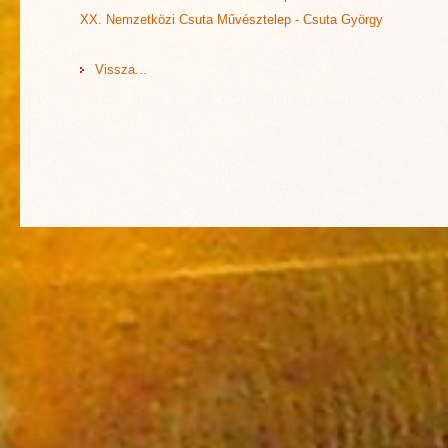
XX. Nemzetközi Csuta Művésztelep - Csuta György
Vissza...