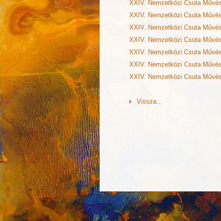
XXIV. Nemzetközi Csuta Művész
XXIV. Nemzetközi Csuta Művés
XXIV. Nemzetközi Csuta Művés
XXIV. Nemzetközi Csuta Művész
XXIV. Nemzetközi Csuta Művés
XXIV. Nemzetközi Csuta Művés
XXIV. Nemzetközi Csuta Művés
Vissza...