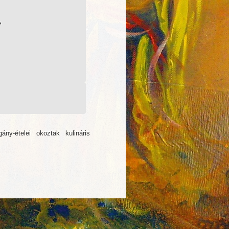
ny-ételei okoztak kulináris