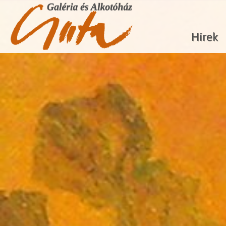
Hírek